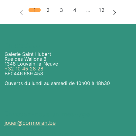
1
2
3
4
…
12
En pratique
Galerie Saint Hubert
Rue des Wallons 8
1348 Louvain-la-Neuve
+32 10 45 28 28
BE0446.689.453
Ouverts du lundi au samedi de 10h00 à 18h30
Envoyez-nous un message
jouer@cormoran.be
Nous sommes là aussi