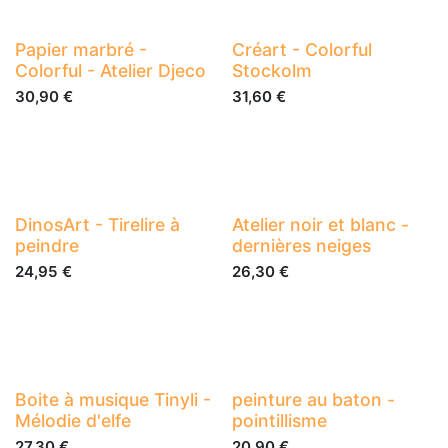
Papier marbré -
Créart - Colorful
Colorful - Atelier Djeco
Stockolm
30,90
€
31,60
€
DinosArt - Tirelire à
Atelier noir et blanc -
peindre
dernières neiges
24,95
€
26,30
€
Boite à musique Tinyli -
peinture au baton -
Mélodie d'elfe
pointillisme
27,30
€
20,90
€