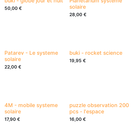
buki - globe jour et nuit
Planetarium systeme
solaire
50,00
€
28,00
€
Patarev - Le systeme
buki - rocket science
solaire
19,95
€
22,00
€
4M - mobile systeme
puzzle observation 200
solaire
pcs - l'espace
17,90
€
16,00
€