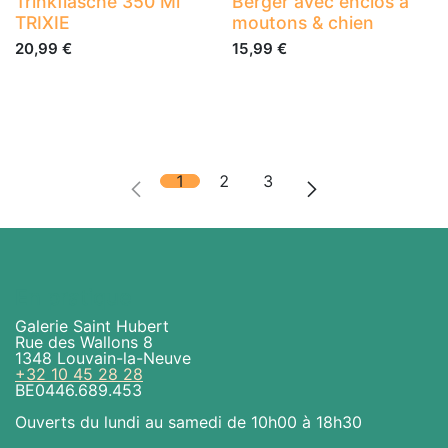
Trinkflasche 350 Ml
Berger avec enclos à
TRIXIE
moutons & chien
20,99
€
15,99
€
1
2
3
En pratique
Galerie Saint Hubert
Rue des Wallons 8
1348 Louvain-la-Neuve
+32 10 45 28 28
BE0446.689.453
Ouverts du lundi au samedi de 10h00 à 18h30