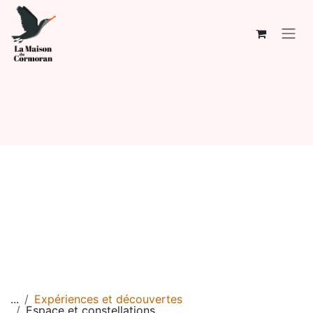
Se rendre au contenu
...
Expériences et découvertes
Espace et constellations