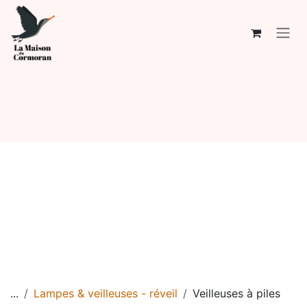
Se rendre au contenu
...
Lampes & veilleuses - réveil
Veilleuses à piles