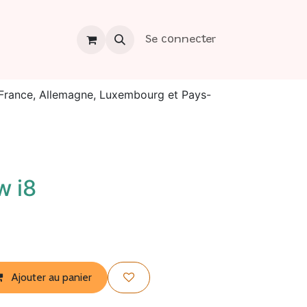
os
Contact
Se connecter
a France, Allemagne, Luxembourg et Pays-
w i8
Ajouter au panier