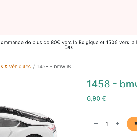
ories
Seconde vie
Événements
Catalogue
À prop
 commande de plus de 80€ vers la Belgique et 150€ vers l
Bas
ts & véhicules
1458 - bmw i8
1458 - bm
6,90
€