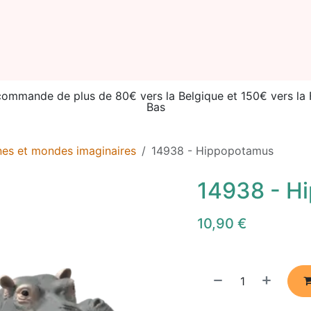
ories
Seconde vie
Événements
Catalogue
À prop
 commande de plus de 80€ vers la Belgique et 150€ vers l
Bas
nes et mondes imaginaires
14938 - Hippopotamus
14938 - H
10,90
€