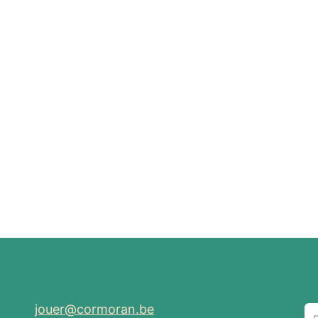
Envoyez-nous un message
R
jouer@cormoran.be