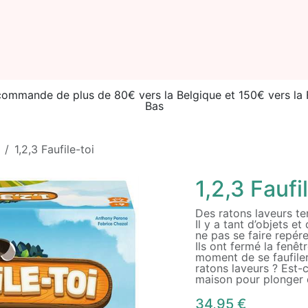
ories
Seconde vie
Événements
Catalogue
À prop
 commande de plus de 80€ vers la Belgique et 150€ vers l
Bas
1,2,3 Faufile-toi
1,2,3 Faufi
Des ratons laveurs te
Il y a tant d’objets e
ne pas se faire repére
Ils ont fermé la fenê
moment de se faufile
ratons laveurs ? Est-c
maison pour plonger 
34,95
€