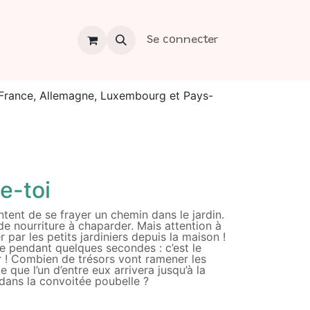
os
Contact
Se connecter
a France, Allemagne, Luxembourg et Pays-
le-toi
ntent de se frayer un chemin dans le jardin.
t de nourriture à chaparder. Mais attention à
r par les petits jardiniers depuis la maison !
tre pendant quelques secondes : c’est le
r ! Combien de trésors vont ramener les
e que l’un d’entre eux arrivera jusqu’à la
dans la convoitée poubelle ?