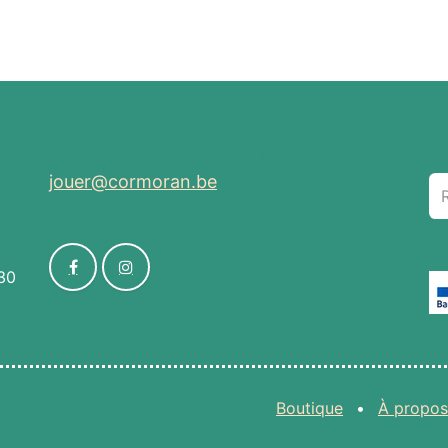
Envoyez-nous un message
R
jouer@cormoran.be
Nous sommes là aussi
M
30
Boutique
•
À propos