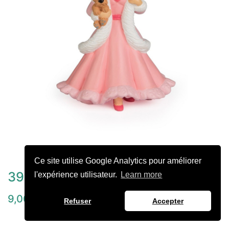
Ce site utilise Google Analytics pour améliorer
39164 princesse au chien
l'expérience utilisateur.
Learn more
9,00
€
Refuser
Accepter