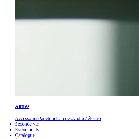
Autres
Accessoires
Papeterie
Lampes
Audio / électro
Seconde vie
Événements
Catalogue