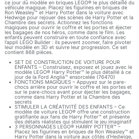
ce jour du modèle en briques LEGO® le plus détaillé du
véhicule magique. Placez les figurines en briques de
Ron Weasley™ et Harry Potter dans la voiture avec
Hedwige pour rejouer des scènes de Harry Potter et la
Chambre des secrets. Actionnez les fonctions
magiques pour ouvrir le coffre et les portes et éjecter
les bagages de nos héros, comme dans le film. Les
enfants peuvent construire en toute confiance avec
l’appli LEGO Builder : ils peuvent zoomer, faire pivoter
leur modèle en 3D et suivre leur progression. Ce set
contient 868 pièces.
SET DE CONSTRUCTION DE VOITURE POUR
ENFANTS – Construisez, exposez et jouez avec le
modèle LEGO® Harry Potter™ le plus détaillé à ce
jour de la Ford Anglia™ ensorcelée (76470)
FONCTIONS MAGIQUES – Appuyez sur le pare-
chocs arrière pour ouvrir le coffre et les portes et
sur le pare-chocs avant pour éjecter les bagages,
comme dans Harry Potter et la Chambre des
secrets
STIMULER LA CRÉATIVITÉ DES ENFANTS – Ce
modèle de voiture LEGO® offre une construction
gratifiante aux fans de Harry Potter™ et présente
des détails réalistes qui stimulent le jeu imaginatif
3 PERSONNAGES LEGO® HARRY POTTER™ –
Placez les figurines en briques de Ron Weasley™ et
Harry Potter dans la voiture aux côtés d’Hedwige,