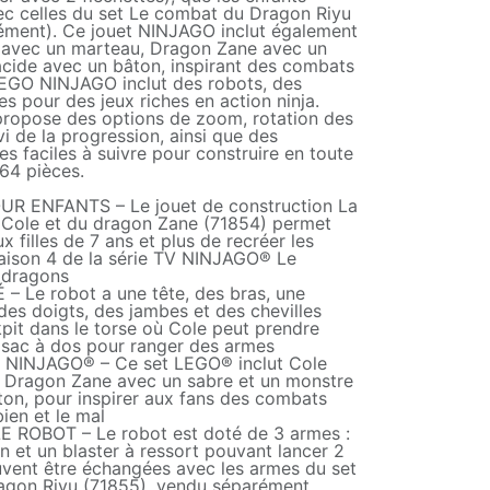
c celles du set Le combat du Dragon Riyu
ément). Ce jouet NINJAGO inclut également
le avec un marteau, Dragon Zane avec un
acide avec un bâton, inspirant des combats
EGO NINJAGO inclut des robots, des
s pour des jeux riches en action ninja.
 propose des options de zoom, rotation des
i de la progression, ainsi que des
es faciles à suivre pour construire en toute
64 pièces.
R ENFANTS – Le jouet de construction La
 Cole et du dragon Zane (71854) permet
x filles de 7 ans et plus de recréer les
saison 4 de la série TV NINJAGO® Le
 dragons
 Le robot a une tête, des bras, une
des doigts, des jambes et des chevilles
kpit dans le torse où Cole peut prendre
n sac à dos pour ranger des armes
 NINJAGO® – Ce set LEGO® inclut Cole
 Dragon Zane avec un sabre et un monstre
ton, pour inspirer aux fans des combats
bien et le mal
 ROBOT – Le robot est doté de 3 armes :
n et un blaster à ressort pouvant lancer 2
uvent être échangées avec les armes du set
agon Riyu (71855), vendu séparément