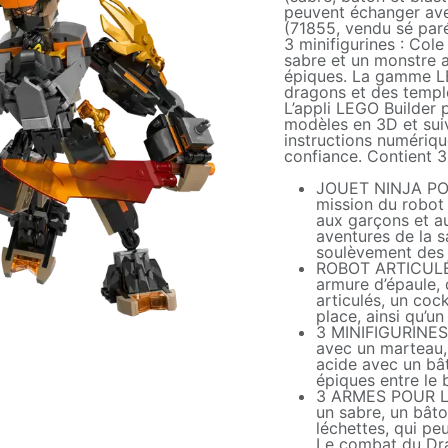
peuvent échanger ave
(71855, vendu sé par
3 minifigurines : Co
sabre et un monstre 
épiques. La gamme L
dragons et des temple
L’appli LEGO Builder
modèles en 3D et suiv
instructions numériqu
confiance. Contient 3
JOUET NINJA POU
mission du robot
aux garçons et au
aventures de la 
soulèvement des
ROBOT ARTICULÉ –
armure d’épaule, 
articulés, un coc
place, ainsi qu’u
3 MINIFIGURINES
avec un marteau,
acide avec un bâ
épiques entre le 
3 ARMES POUR LE
un sabre, un bâto
léchettes, qui pe
Le combat du Dr