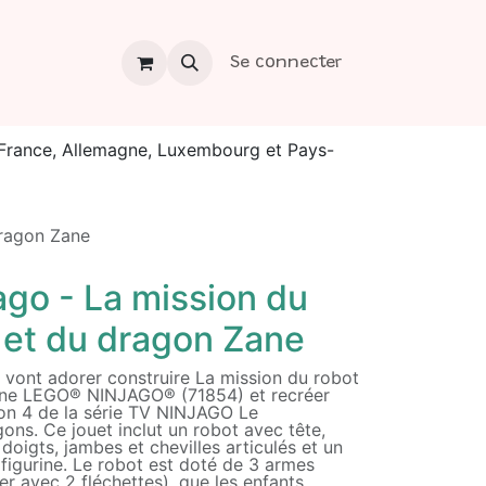
os
Contact
Se connecter
a France, Allemagne, Luxembourg et Pays-
dragon Zane
go - La mission du
 et du dragon Zane
 vont adorer construire La mission du robot
ane LEGO® NINJAGO® (71854) et recréer
son 4 de la série TV NINJAGO Le
ns. Ce jouet inclut un robot avec tête,
doigts, jambes et chevilles articulés et un
figurine. Le robot est doté de 3 armes
er avec 2 fléchettes), que les enfants