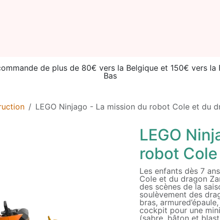
ories
Seconde vie
Événements
Catalogue
À prop
 commande de plus de 80€ vers la Belgique et 150€ vers l
Bas
ruction
LEGO Ninjago - La mission du robot Cole et du 
LEGO Ninja
robot Cole
Les enfants dès 7 ans
Cole et du dragon Z
des scènes de la sai
soulèvement des drago
bras, armured’épaule, 
cockpit pour une mini
(sabre, bâton et blast