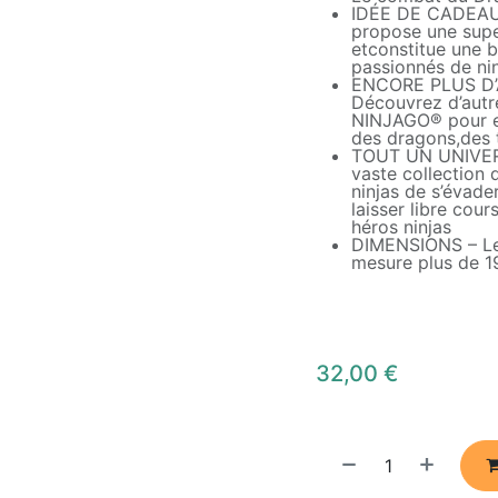
IDÉE DE CADEAU
propose une supe
etconstitue une b
passionnés de nin
ENCORE PLUS D’
Découvrez d’autr
NINJAGO® pour en
des dragons,des t
TOUT UN UNIVER
vaste collection 
ninjas de s’évade
laisser libre cour
héros ninjas
DIMENSIONS – Le 
mesure plus de 1
32,00
€