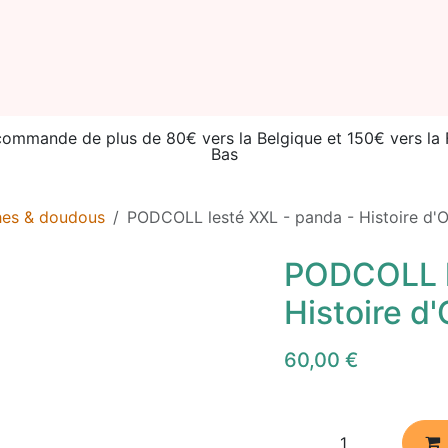
e
Catégories
Seconde vie
Événements
Catalogue
 commande de plus de 80€ vers la Belgique et 150€ vers l
Bas
hes & doudous
PODCOLL lesté XXL - panda - Histoire d'O
PODCOLL l
Histoire d
60,00
€