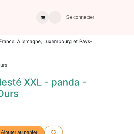
À propos
Contact
Se connecter
a France, Allemagne, Luxembourg et Pays-
urs
esté XXL - panda -
'Ours
Ajouter au panier