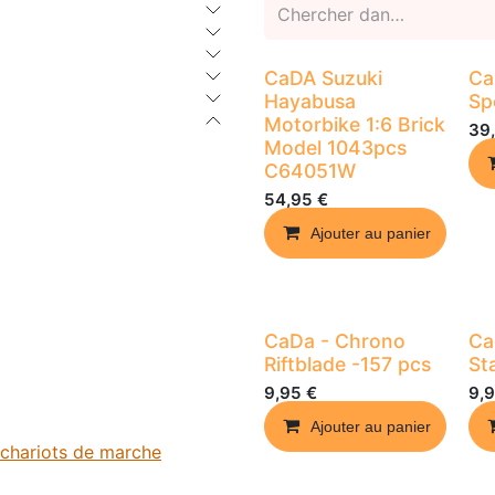
CaDA Suzuki
Ca
Hayabusa
Sp
Motorbike 1:6 Brick
39
Model 1043pcs
C64051W
54,95
€
Ajouter au panier
CaDa - Chrono
Ca
Riftblade -157 pcs
St
9,95
€
9,
Ajouter au panier
t chariots de marche