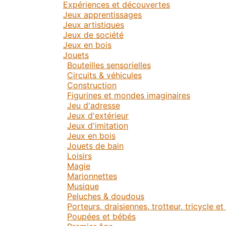
Expériences et découvertes
Jeux apprentissages
Jeux artistiques
Jeux de société
Jeux en bois
Jouets
Bouteilles sensorielles
Circuits & véhicules
Construction
Figurines et mondes imaginaires
Jeu d'adresse
Jeux d'extérieur
Jeux d'imitation
Jeux en bois
Jouets de bain
Loisirs
Magie
Marionnettes
Musique
Peluches & doudous
Porteurs, draisiennes, trotteur, tricycle e
Poupées et bébés