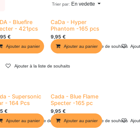
En vedette
Trier par:
DA - Bluefire
CaDa - Hyper
ecter - 421pcs
Phantom -165 pcs
,95
€
9,95
€
Ajouter au panier
Ajouter au panier
Ajouter à la liste de souhaits
Ajoute
Ajouter à la liste de souhaits
da - Supersonic
Cada - Blue Flame
ar - 164 Pcs
Specter -165 pc
95
€
9,95
€
Ajouter au panier
Ajouter à la liste de souhaits
Ajouter au panier
Ajouter à la liste de souhaits
Ajoute